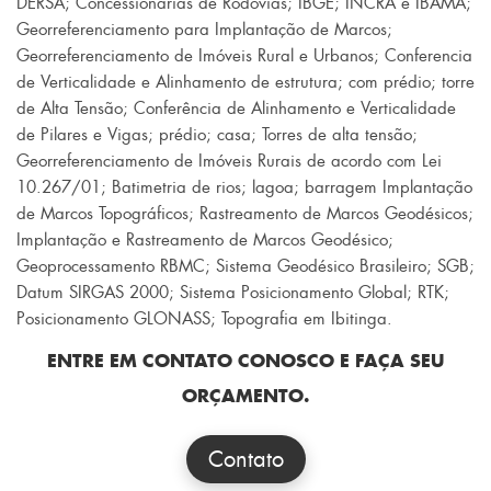
DERSA
;
Concessionárias de Rodovias
;
IBGE
;
INCRA e IBAMA
;
Georreferenciamento para Implantação de Marcos
;
Georreferenciamento de Imóveis Rural e Urbanos
;
Conferencia
de Verticalidade e Alinhamento de estrutura
;
com prédio
;
torre
de Alta Tensão
;
Conferência de Alinhamento e Verticalidade
de Pilares e Vigas
;
prédio
;
casa
;
Torres de alta tensão
;
Georreferenciamento de Imóveis Rurais de acordo com Lei
10.267/01
;
Batimetria de rios
;
lagoa
;
barragem Implantação
de Marcos Topográficos
;
Rastreamento de Marcos Geodésicos
;
Implantação e Rastreamento de Marcos Geodésico
;
Geoprocessamento RBMC
;
Sistema Geodésico Brasileiro
;
SGB
;
Datum SIRGAS 2000
;
Sistema Posicionamento Global
;
RTK
;
Posicionamento GLONASS
; Topografia em Ibitinga.
ENTRE EM CONTATO CONOSCO E FAÇA SEU
ORÇAMENTO.
Contato