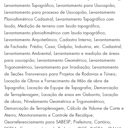
Levantamento Topográfico
;
Levantamento para Usucapião
;
Levantamento para processo de Usucapião
;
Levantamento
Planialtimétrico Cadastral
;
Levantamento Topográfico com
laudo
;
Medição de terreno com laudo topográfico
;
Levantamento planialtimétrico com laudo topográfico
;
Levantamento Arquitetônico
;
Cadastro Interno
;
Levantamento
de Fachada: Prédio
;
Casa
;
Galpão
;
Industria; etc. Cadastral
;
Levantamento Ambiental
;
Levantamento e medição de áreas
para usucapião
;
Levantamento Geométrico
;
Levantamento
Trigonométrico
;
Levantamento por Irradiação
;
Levantamento
de Seções Transversais para Projetos de Rodovias e Túneis
;
Locação de Obras e Fornecimento de Mão de obra de
Topografia
;
Locação de Equipe de Topografia
;
Demarcação
de Terraplenagem
;
Locação de eixos em Gabarito
;
Locação
de obras
;
Nivelamento Geométrico e Trigonométrico
;
Demarcação de Terraplenagem
;
Cálculo de Volume de Corte e
Aterro
;
Monitoramento e Controle de Recalque
;
Georreferenciamento para SABESP
;
Prefeitura
;
Cartório
;