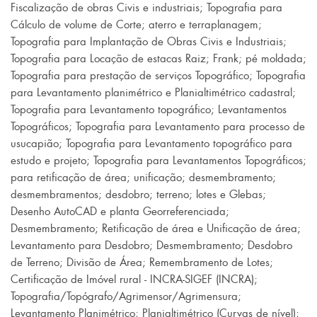
Fiscalização de obras Civis e industriais
;
Topografia para
Cálculo de volume de Corte
;
aterro e terraplanagem
;
Topografia para Implantação de Obras Civis e Industriais
;
Topografia para Locação de estacas Raiz
;
Frank
;
pé moldada
;
Topografia para prestação de serviços Topográfico
;
Topografia
para Levantamento planimétrico e Planialtimétrico cadastral
;
Topografia para Levantamento topográfico
;
Levantamentos
Topográficos
;
Topografia para Levantamento para processo de
usucapião
;
Topografia para Levantamento topográfico para
estudo e projeto
;
Topografia para Levantamentos Topográficos;
para retificação de área
;
unificação
;
desmembramento
;
desmembramentos
;
desdobro
;
terreno
;
lotes e Glebas
;
Desenho AutoCAD e planta Georreferenciada
;
Desmembramento
;
Retificação de área e Unificação de área
;
Levantamento para Desdobro
;
Desmembramento
;
Desdobro
de Terreno
;
Divisão de Área
;
Remembramento de Lotes
;
Certificação de Imóvel rural - INCRA-SIGEF (INCRA)
;
Topografia/Topógrafo/Agrimensor/Agrimensura
;
Levantamento Planimétrico
;
Planialtimétrico (Curvas de nível)
;