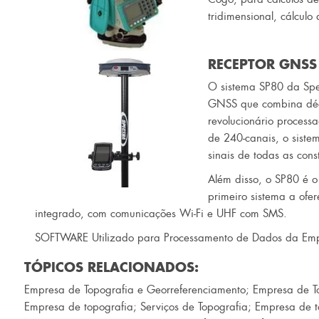
tridimensional, cálcul
RECEPTOR GNSS
O sistema SP80 da Spec
GNSS que combina déc
revolucionário proces
de 240-canais, o siste
sinais de todas as con
Além disso, o SP80 é o
primeiro sistema a ofe
integrado, com comunicações Wi-Fi e UHF com SMS.
SOFTWARE Utilizado para Processamento de Dados da Em
TÓPICOS RELACIONADOS:
Empresa de Topografia e Georreferenciamento
;
Empresa de T
Empresa de topografia
;
Serviços de Topografia
;
Empresa de t